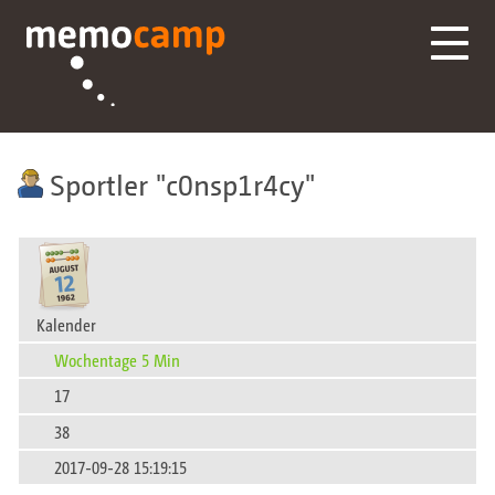
Sportler
c0nsp1r4cy
Kalender
Wochentage 5 Min
17
38
2017-09-28 15:19:15