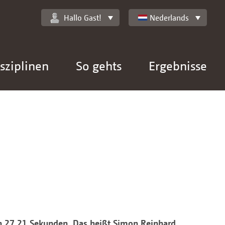
Hallo Gast!
Nederlands
sziplinen
So gehts
Ergebnisse
n 27,21 Sekunden. Das heißt Simon Reinhard