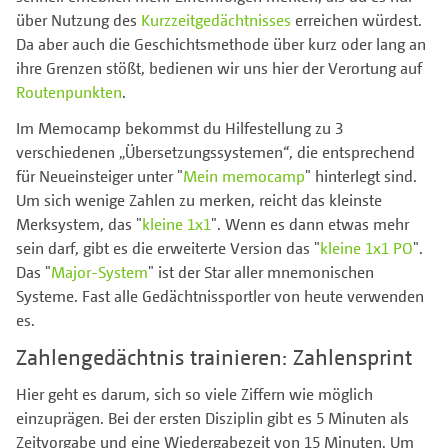
über Nutzung des
Kurzzeitgedächtnisses
erreichen würdest.
Da aber auch die Geschichtsmethode über kurz oder lang an
ihre Grenzen stößt, bedienen wir uns hier der Verortung auf
Routenpunkten
.
Im Memocamp bekommst du Hilfestellung zu 3
verschiedenen „Übersetzungssystemen“, die entsprechend
für Neueinsteiger unter "
Mein memocamp
" hinterlegt sind.
Um sich wenige Zahlen zu merken, reicht das kleinste
Merksystem, das "
kleine 1x1
". Wenn es dann etwas mehr
sein darf, gibt es die erweiterte Version das "
kleine 1x1 PO
".
Das "
Major-System
" ist der Star aller mnemonischen
Systeme. Fast alle Gedächtnissportler von heute verwenden
es.
Zahlengedächtnis trainieren: Zahlensprint
Hier geht es darum, sich so viele Ziffern wie möglich
einzuprägen. Bei der ersten Disziplin gibt es 5 Minuten als
Zeitvorgabe und eine Wiedergabezeit von 15 Minuten. Um