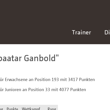
Trainer
Di
aatar Ganbold
für Erwachsene an Position 193 mit 3417 Punkten
für Junioren an Position 33 mit 4077 Punkten
ng
Punkte
Wettkampf
Rang