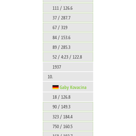
111 / 126.6
37 / 287.7
67 / 319
84 / 153.6
89 / 285.3
52 / 4:23 / 122.8
1937
10.
Gaby Kovacina
18 / 126.8
90 / 149.3
323 / 184.4
750 / 160.5
169 / 192.7