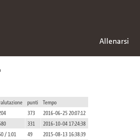
Allenarsi
valutazione
punti
Tempo
204
373
2016-06-25 20:07:12
580
331
2016-10-04 17:24:38
50 / 1:01
49
2015-08-13 16:38:39