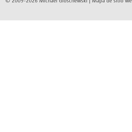
© 2009-2026 Michael Gloschewski |
Mapa de sitio w