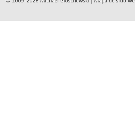
© 2009-2026 Michael Gloschewski |
Mapa de sitio w