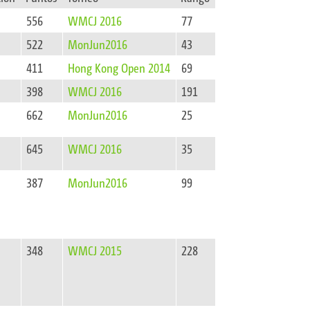
556
WMCJ 2016
77
522
MonJun2016
43
411
Hong Kong Open 2014
69
398
WMCJ 2016
191
662
MonJun2016
25
645
WMCJ 2016
35
387
MonJun2016
99
348
WMCJ 2015
228