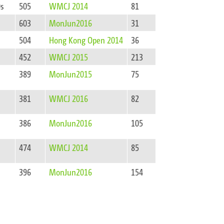
0s
505
WMCJ 2014
81
603
MonJun2016
31
504
Hong Kong Open 2014
36
452
WMCJ 2015
213
389
MonJun2015
75
381
WMCJ 2016
82
386
MonJun2016
105
474
WMCJ 2014
85
396
MonJun2016
154