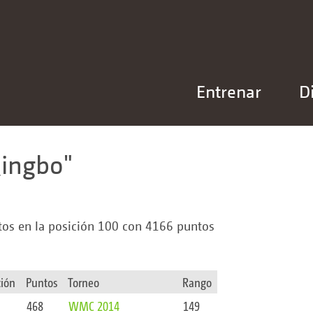
Entrenar
D
Qingbo
tos en la posición 100 con 4166 puntos
ción
Puntos
Torneo
Rango
468
WMC 2014
149