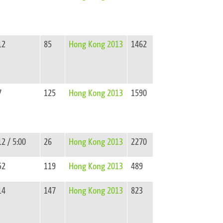
12
85
Hong Kong 2013
1462
7
125
Hong Kong 2013
1590
12 / 5:00
26
Hong Kong 2013
2270
52
119
Hong Kong 2013
489
14
147
Hong Kong 2013
823