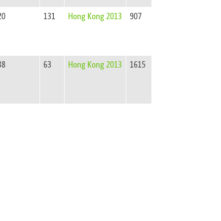
20
131
Hong Kong 2013
907
38
63
Hong Kong 2013
1615