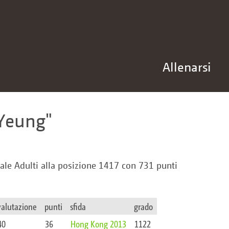
Allenarsi
Yeung
ale Adulti alla posizione 1417 con 731 punti
valutazione
punti
sfida
grado
40
36
Hong Kong 2013
1122