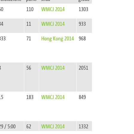
60
110
WMCJ 2014
1303
34
11
WMCJ 2014
933
333
71
Hong Kong 2014
968
8
56
WMCJ 2014
2051
15
183
WMCJ 2014
849
29 / 5:00
62
WMCJ 2014
1332