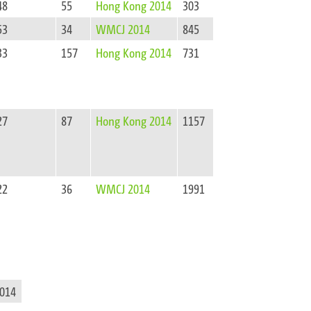
48
55
Hong Kong 2014
303
53
34
WMCJ 2014
845
33
157
Hong Kong 2014
731
27
87
Hong Kong 2014
1157
22
36
WMCJ 2014
1991
014