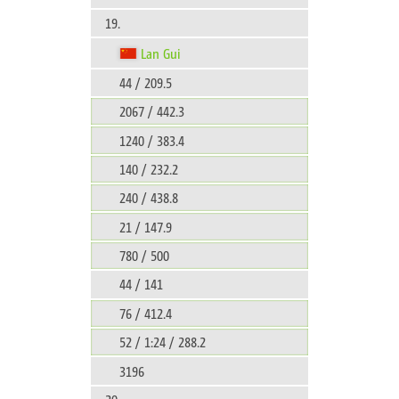
19.
Lan Gui
44 / 209.5
2067 / 442.3
1240 / 383.4
140 / 232.2
240 / 438.8
21 / 147.9
780 / 500
44 / 141
76 / 412.4
52 / 1:24 / 288.2
3196