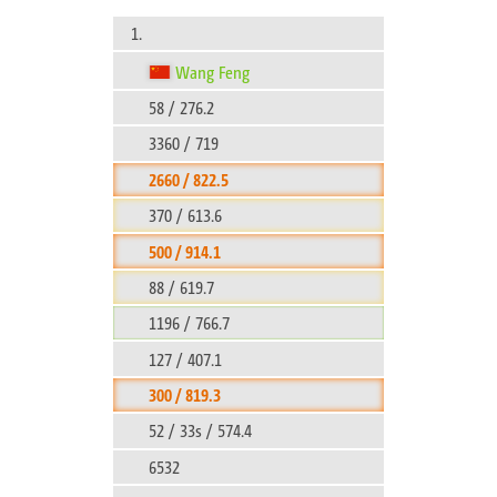
1.
Wang Feng
58 / 276.2
3360 / 719
2660 / 822.5
370 / 613.6
500 / 914.1
88 / 619.7
1196 / 766.7
127 / 407.1
300 / 819.3
52 / 33s / 574.4
6532