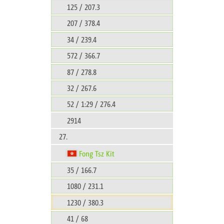
125 / 207.3
207 / 378.4
34 / 239.4
572 / 366.7
87 / 278.8
32 / 267.6
52 / 1:29 / 276.4
2914
27.
Fong Tsz Kit
35 / 166.7
1080 / 231.1
1230 / 380.3
41 / 68