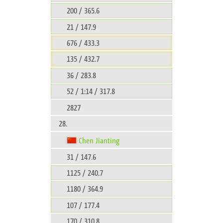
200 / 365.6
21 / 147.9
676 / 433.3
135 / 432.7
36 / 283.8
52 / 1:14 / 317.8
2827
28.
Chen Jianting
31 / 147.6
1125 / 240.7
1180 / 364.9
107 / 177.4
170 / 310.8