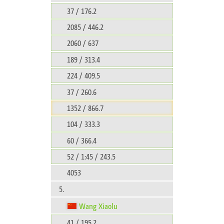
37 / 176.2
2085 / 446.2
2060 / 637
189 / 313.4
224 / 409.5
37 / 260.6
1352 / 866.7
104 / 333.3
60 / 366.4
52 / 1:45 / 243.5
4053
5.
Wang Xiaolu
41 / 195.2