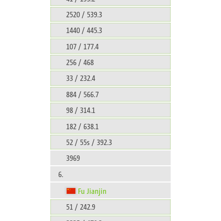
2520 / 539.3
1440 / 445.3
107 / 177.4
256 / 468
33 / 232.4
884 / 566.7
98 / 314.1
182 / 638.1
52 / 55s / 392.3
3969
6.
Fu Jianjin
51 / 242.9