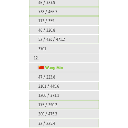
46 / 323.9
728 / 466.7
112 / 359
46 / 320.8
52 / 43s / 471.2
3701
12.
Wang Min
47 / 223.8
2101 / 449.6
1200 / 371.1
175 / 290.2
260 / 475.3
32 / 225.4