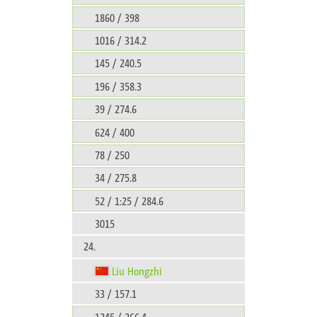
1860 / 398
1016 / 314.2
145 / 240.5
196 / 358.3
39 / 274.6
624 / 400
78 / 250
34 / 275.8
52 / 1:25 / 284.6
3015
24.
Liu Hongzhi
33 / 157.1
1245 / 266.4