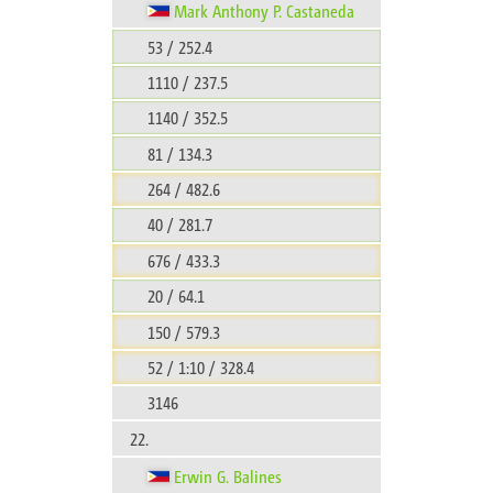
Mark Anthony P. Castaneda
53 / 252.4
1110 / 237.5
1140 / 352.5
81 / 134.3
264 / 482.6
40 / 281.7
676 / 433.3
20 / 64.1
150 / 579.3
52 / 1:10 / 328.4
3146
22.
Erwin G. Balines