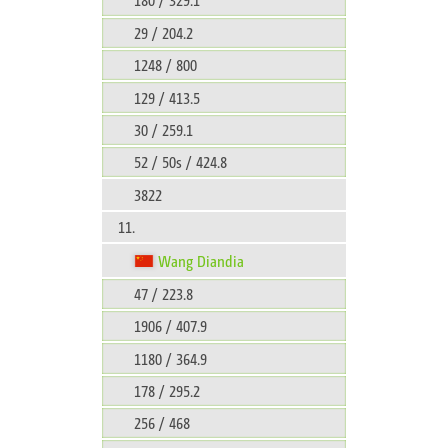
29 / 204.2
1248 / 800
129 / 413.5
30 / 259.1
52 / 50s / 424.8
3822
11.
Wang Diandia
47 / 223.8
1906 / 407.9
1180 / 364.9
178 / 295.2
256 / 468