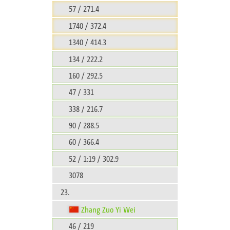
57 / 271.4
1740 / 372.4
1340 / 414.3
134 / 222.2
160 / 292.5
47 / 331
338 / 216.7
90 / 288.5
60 / 366.4
52 / 1:19 / 302.9
3078
23.
Zhang Zuo Yi Wei
46 / 219