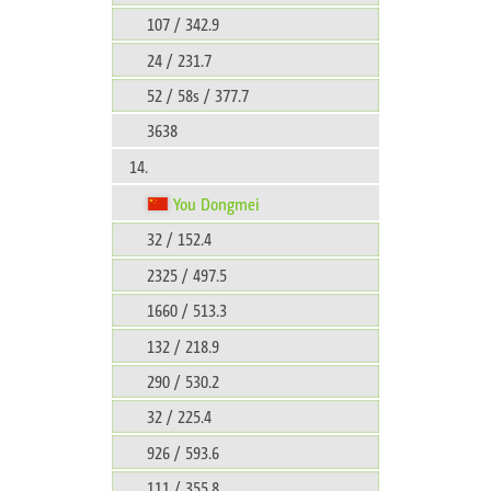
107 / 342.9
24 / 231.7
52 / 58s / 377.7
3638
14.
You Dongmei
32 / 152.4
2325 / 497.5
1660 / 513.3
132 / 218.9
290 / 530.2
32 / 225.4
926 / 593.6
111 / 355.8