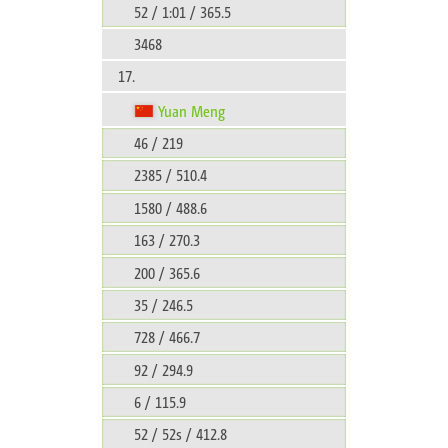
52 / 1:01 / 365.5
3468
17.
Yuan Meng
46 / 219
2385 / 510.4
1580 / 488.6
163 / 270.3
200 / 365.6
35 / 246.5
728 / 466.7
92 / 294.9
6 / 115.9
52 / 52s / 412.8