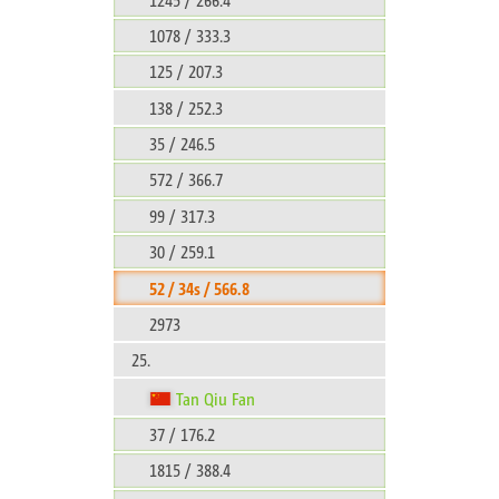
1078 / 333.3
125 / 207.3
138 / 252.3
35 / 246.5
572 / 366.7
99 / 317.3
30 / 259.1
52 / 34s / 566.8
2973
25.
Tan Qiu Fan
37 / 176.2
1815 / 388.4