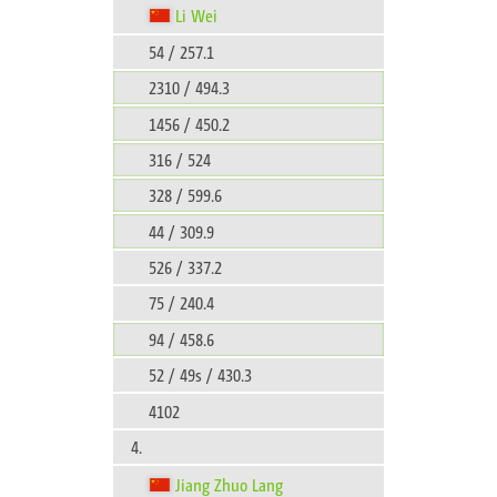
Li Wei
54 / 257.1
2310 / 494.3
1456 / 450.2
316 / 524
328 / 599.6
44 / 309.9
526 / 337.2
75 / 240.4
94 / 458.6
52 / 49s / 430.3
4102
4.
Jiang Zhuo Lang