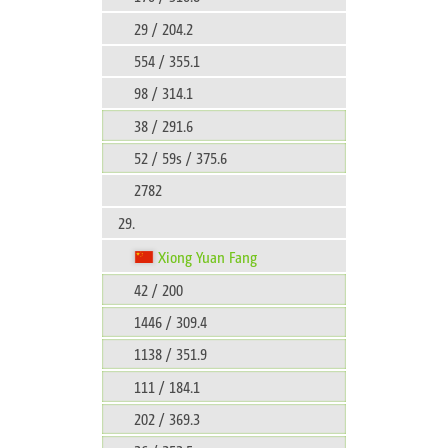
29 / 204.2
554 / 355.1
98 / 314.1
38 / 291.6
52 / 59s / 375.6
2782
29.
Xiong Yuan Fang
42 / 200
1446 / 309.4
1138 / 351.9
111 / 184.1
202 / 369.3