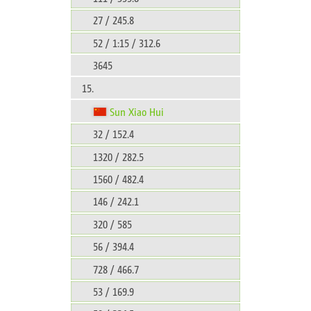
27 / 245.8
52 / 1:15 / 312.6
3645
15.
Sun Xiao Hui
32 / 152.4
1320 / 282.5
1560 / 482.4
146 / 242.1
320 / 585
56 / 394.4
728 / 466.7
53 / 169.9