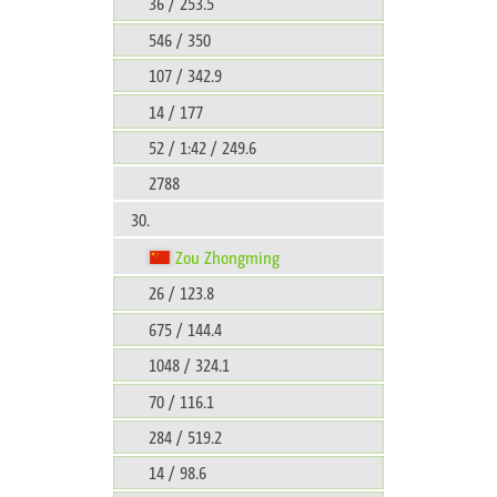
36 / 253.5
546 / 350
107 / 342.9
14 / 177
52 / 1:42 / 249.6
2788
30.
Zou Zhongming
26 / 123.8
675 / 144.4
1048 / 324.1
70 / 116.1
284 / 519.2
14 / 98.6