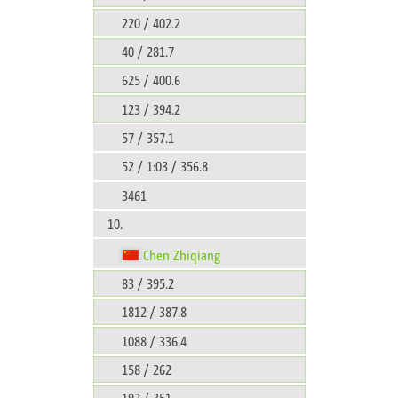
220 / 402.2
40 / 281.7
625 / 400.6
123 / 394.2
57 / 357.1
52 / 1:03 / 356.8
3461
10.
Chen Zhiqiang
83 / 395.2
1812 / 387.8
1088 / 336.4
158 / 262
192 / 351