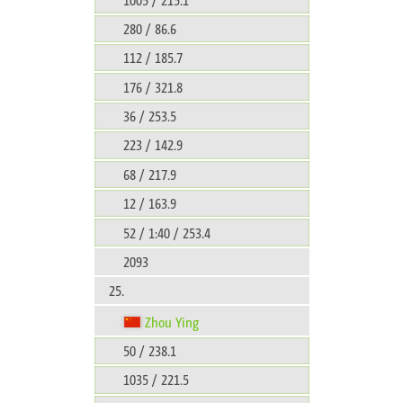
280 / 86.6
112 / 185.7
176 / 321.8
36 / 253.5
223 / 142.9
68 / 217.9
12 / 163.9
52 / 1:40 / 253.4
2093
25.
Zhou Ying
50 / 238.1
1035 / 221.5