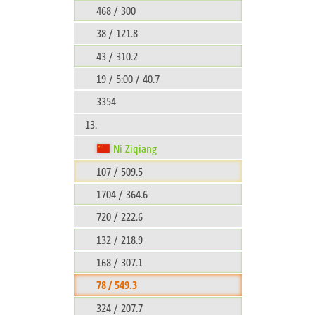
468 / 300
38 / 121.8
43 / 310.2
19 / 5:00 / 40.7
3354
13.
Ni Ziqiang
107 / 509.5
1704 / 364.6
720 / 222.6
132 / 218.9
168 / 307.1
78 / 549.3
324 / 207.7