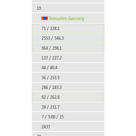
19.
Temuulen Ganzorig
71 / 338.1
2553 / 546.3
964 / 298.1
137 / 227.2
44 / 80.4
36 / 253.5
286 / 183.3
82 / 262.8
24 / 231.7
7 / 5:00 / 15
2437