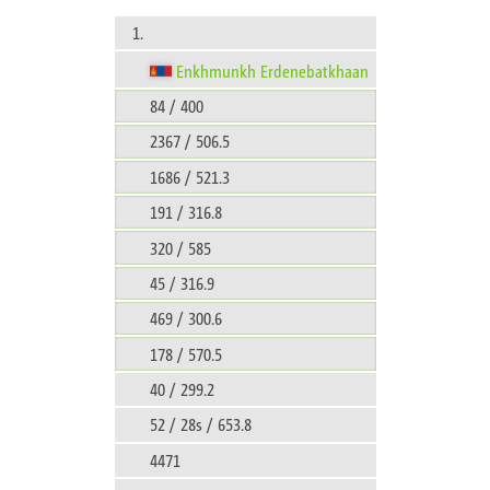
1.
Enkhmunkh Erdenebatkhaan
84 / 400
2367 / 506.5
1686 / 521.3
191 / 316.8
320 / 585
45 / 316.9
469 / 300.6
178 / 570.5
40 / 299.2
52 / 28s / 653.8
4471