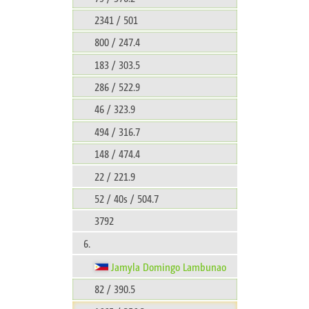
2341 / 501
800 / 247.4
183 / 303.5
286 / 522.9
46 / 323.9
494 / 316.7
148 / 474.4
22 / 221.9
52 / 40s / 504.7
3792
6.
Jamyla Domingo Lambunao
82 / 390.5