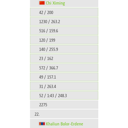
Chi Ximing
42 / 200
1230 / 263.2
516 / 159.6
120 / 199
140 / 255.9
23 / 162
572 / 366.7
49 / 157.1
31 / 263.4
52 / 1:43 / 248.3
2275
22.
Khaliun Bolor-Erdene