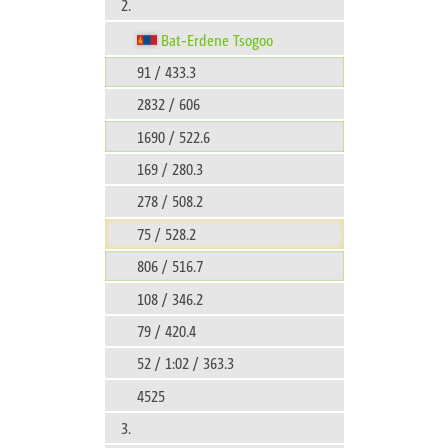
2.
Bat-Erdene Tsogoo
91 / 433.3
2832 / 606
1690 / 522.6
169 / 280.3
278 / 508.2
75 / 528.2
806 / 516.7
108 / 346.2
79 / 420.4
52 / 1:02 / 363.3
4525
3.