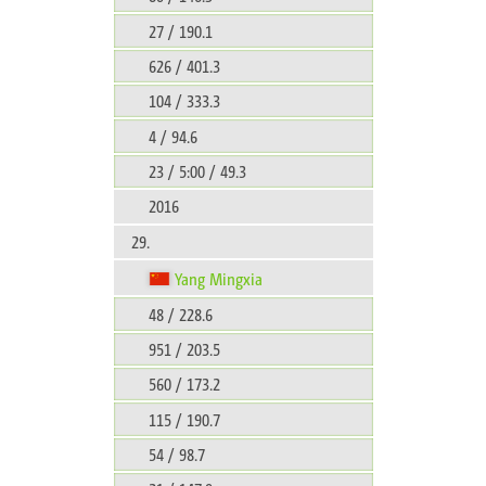
27 / 190.1
626 / 401.3
104 / 333.3
4 / 94.6
23 / 5:00 / 49.3
2016
29.
Yang Mingxia
48 / 228.6
951 / 203.5
560 / 173.2
115 / 190.7
54 / 98.7