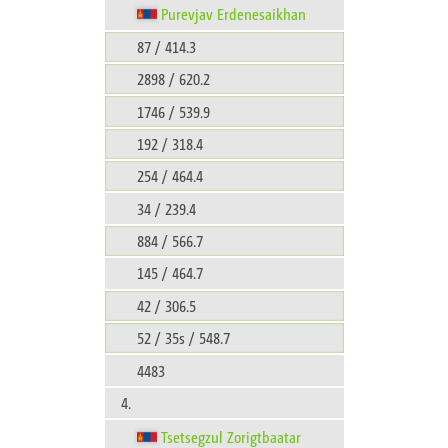
Purevjav Erdenesaikhan
87 / 414.3
2898 / 620.2
1746 / 539.9
192 / 318.4
254 / 464.4
34 / 239.4
884 / 566.7
145 / 464.7
42 / 306.5
52 / 35s / 548.7
4483
4.
Tsetsegzul Zorigtbaatar