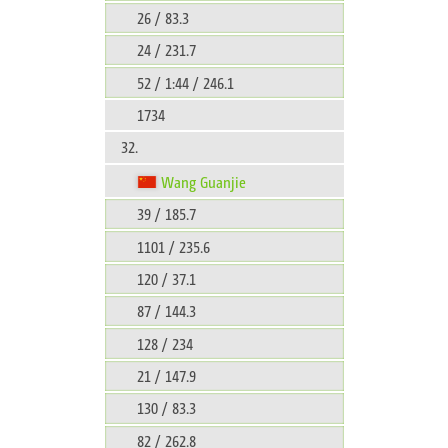
26 / 83.3
24 / 231.7
52 / 1:44 / 246.1
1734
32.
Wang Guanjie
39 / 185.7
1101 / 235.6
120 / 37.1
87 / 144.3
128 / 234
21 / 147.9
130 / 83.3
82 / 262.8