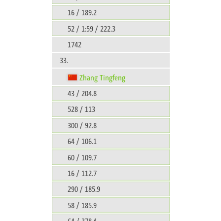
16 / 189.2
52 / 1:59 / 222.3
1742
33.
Zhang Tingfeng
43 / 204.8
528 / 113
300 / 92.8
64 / 106.1
60 / 109.7
16 / 112.7
290 / 185.9
58 / 185.9
64 / 378.4