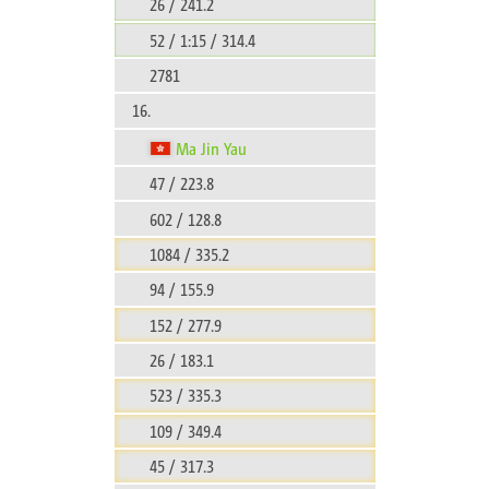
26 / 241.2
52 / 1:15 / 314.4
2781
16.
Ma Jin Yau
47 / 223.8
602 / 128.8
1084 / 335.2
94 / 155.9
152 / 277.9
26 / 183.1
523 / 335.3
109 / 349.4
45 / 317.3