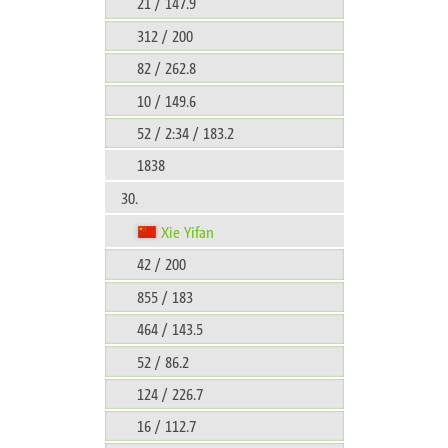
21 / 147.9
312 / 200
82 / 262.8
10 / 149.6
52 / 2:34 / 183.2
1838
30.
Xie Yifan
42 / 200
855 / 183
464 / 143.5
52 / 86.2
124 / 226.7
16 / 112.7