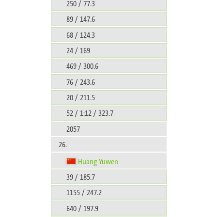
250 / 77.3
89 / 147.6
68 / 124.3
24 / 169
469 / 300.6
76 / 243.6
20 / 211.5
52 / 1:12 / 323.7
2057
26.
Huang Yuwen
39 / 185.7
1155 / 247.2
640 / 197.9