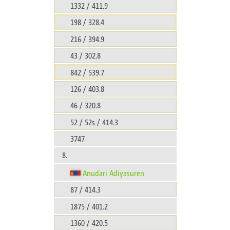
1332 / 411.9
198 / 328.4
216 / 394.9
43 / 302.8
842 / 539.7
126 / 403.8
46 / 320.8
52 / 52s / 414.3
3747
8.
Anudari Adiyasuren
87 / 414.3
1875 / 401.2
1360 / 420.5