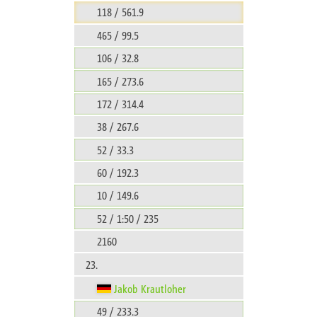
118 / 561.9
465 / 99.5
106 / 32.8
165 / 273.6
172 / 314.4
38 / 267.6
52 / 33.3
60 / 192.3
10 / 149.6
52 / 1:50 / 235
2160
23.
Jakob Krautloher
49 / 233.3