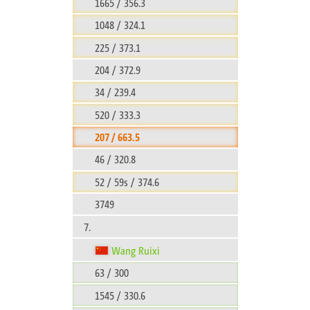
1665 / 356.3
1048 / 324.1
225 / 373.1
204 / 372.9
34 / 239.4
520 / 333.3
207 / 663.5
46 / 320.8
52 / 59s / 374.6
3749
7.
Wang Ruixi
63 / 300
1545 / 330.6