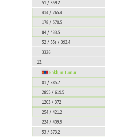
51 / 359.2
414 / 265.4
178 / 570.5
84 / 433.5
52 / 55s / 392.4
3326
12.
Enkhjin Tumur
81 / 385.7
2895 / 619.5
1203 / 372
254 / 421.2
224 / 409.5
53 / 373.2