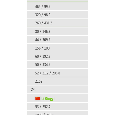
465 / 99.5
320 / 98.9
260 / 431.2
80 / 146.3
44 / 309.9
156 / 100
60 / 192.3
50 / 334.5
52 / 2:12 / 205.8
2152
24.
Li Bingyi
53 / 252.4
1005 / 215.1