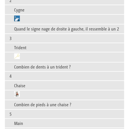
2
Cygne
Quand le signe nage de droite à gauche, il ressemble à un 2
3
Trident
Combien de dents à un trident ?
4
Chaise
Combien de pieds à une chaise ?
5
Main