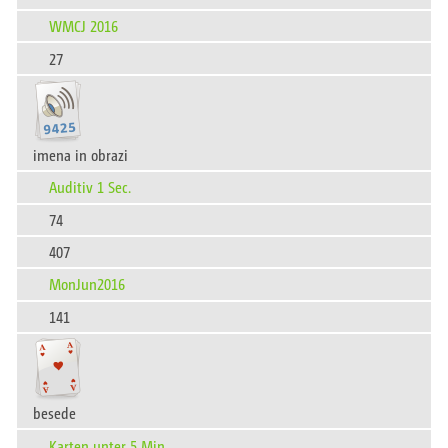
WMCJ 2016
27
imena in obrazi
Auditiv 1 Sec.
74
407
MonJun2016
141
besede
Karten unter 5 Min