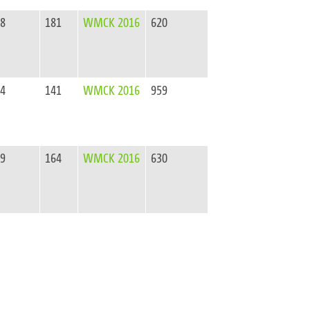
38
181
WMCK 2016
620
44
141
WMCK 2016
959
99
164
WMCK 2016
630