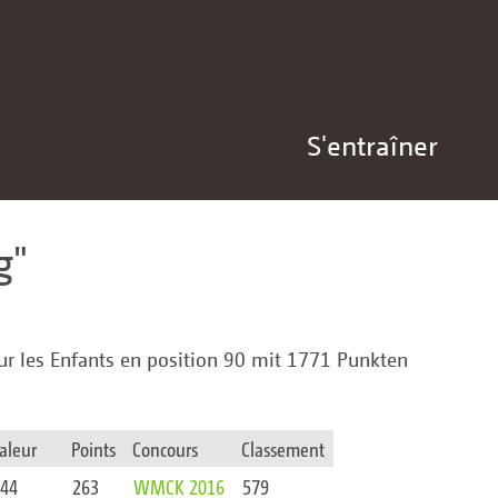
S'entraîner
g
r les Enfants en position 90 mit 1771 Punkten
aleur
Points
Concours
Classement
144
263
WMCK 2016
579