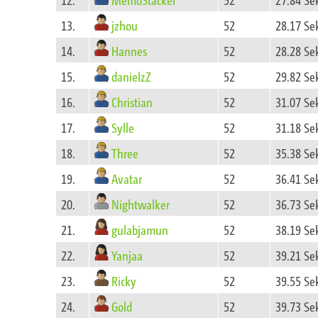
jzhou
13.
52
28.17 Se
Hannes
14.
52
28.28 Se
danielzZ
15.
52
29.82 Se
Christian
16.
52
31.07 Se
Sylle
17.
52
31.18 Se
Three
18.
52
35.38 Se
Avatar
19.
52
36.41 Se
Nightwalker
20.
52
36.73 Se
gulabjamun
21.
52
38.19 Se
Yanjaa
22.
52
39.21 Se
Ricky
23.
52
39.55 Se
Gold
24.
52
39.73 Se