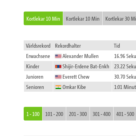
Kortlekar 10 Min
Kortlekar 10 Min
Kortlekar 30 M
Världsrekord
Rekordhalter
Tid
Erwachsene
Alexander Mullen
16.96 Sek
Kinder
Shijir-Erdene Bat-Enkh
23.22 Sek
Junioren
Everett Chew
30.70 Sek
Senioren
Omkar Kibe
1:01 Minut
1 - 100
101 - 200
201 - 300
301 - 400
401 - 500