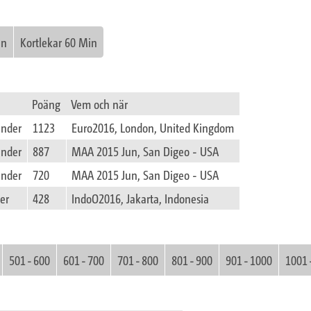
in
Kortlekar 60 Min
Poäng
Vem och när
under
1123
Euro2016, London, United Kingdom
under
887
MAA 2015 Jun, San Digeo - USA
under
720
MAA 2015 Jun, San Digeo - USA
er
428
IndoO2016, Jakarta, Indonesia
501 - 600
601 - 700
701 - 800
801 - 900
901 - 1000
1001 