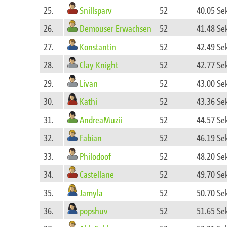
Snillsparv
25.
52
40.05 Se
Demouser Erwachsen
26.
52
41.48 Se
Konstantin
27.
52
42.49 Se
Clay Knight
28.
52
42.77 Se
Livan
29.
52
43.00 Se
Kathi
30.
52
43.36 Se
AndreaMuzii
31.
52
44.57 Se
Fabian
32.
52
46.19 Se
Philodoof
33.
52
48.20 Se
Castellane
34.
52
49.70 Se
Jamyla
35.
52
50.70 Se
popshuv
36.
52
51.65 Se