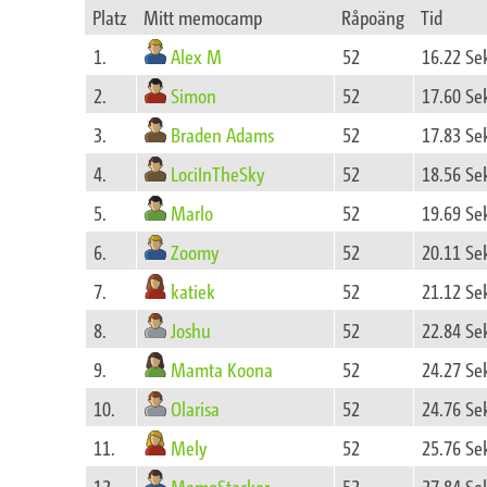
Platz
Mitt memocamp
Råpoäng
Tid
Alex M
1.
52
16.22 Se
Simon
2.
52
17.60 Se
Braden Adams
3.
52
17.83 Se
LociInTheSky
4.
52
18.56 Se
Marlo
5.
52
19.69 Se
Zoomy
6.
52
20.11 Se
katiek
7.
52
21.12 Se
Joshu
8.
52
22.84 Se
Mamta Koona
9.
52
24.27 Se
Olarisa
10.
52
24.76 Se
Mely
11.
52
25.76 Se
MemoStacker
12.
52
27.84 Se