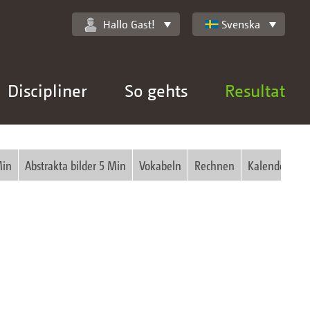
Hallo Gast!
Svenska
Discipliner
So gehts
Resultat
Min
Abstrakta bilder 5 Min
Vokabeln
Rechnen
Kalender
S