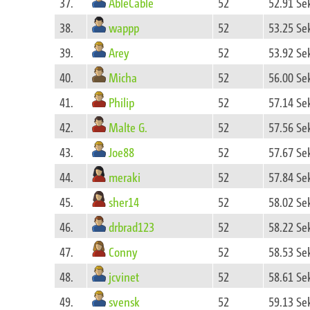
AbleCable
37.
52
52.91 Se
wappp
38.
52
53.25 Se
Arey
39.
52
53.92 Se
Micha
40.
52
56.00 Se
Philip
41.
52
57.14 Se
Malte G.
42.
52
57.56 Se
Joe88
43.
52
57.67 Se
meraki
44.
52
57.84 Se
sher14
45.
52
58.02 Se
drbrad123
46.
52
58.22 Se
Conny
47.
52
58.53 Se
jcvinet
48.
52
58.61 Se
svensk
49.
52
59.13 Se