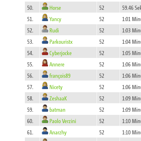
Horse
50.
52
59.46 Se
Yancy
51.
52
1:01 Min
Rudi
52.
52
1:03 Min
Parkouristx
53.
52
1:04 Min
Cyberjocke
54.
52
1:05 Min
Annere
55.
52
1:06 Min
françois89
56.
52
1:06 Min
Nicety
57.
52
1:06 Min
ZeshaaK
58.
52
1:09 Min
batman
59.
52
1:09 Min
Paolo Verzini
60.
52
1:10 Min
Anarzhy
61.
52
1:10 Min