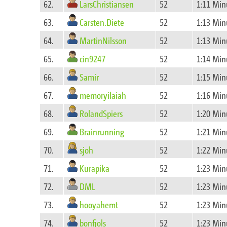
LarsChristiansen
62.
52
1:11 Min
Carsten.Diete
63.
52
1:13 Min
MartinNilsson
64.
52
1:13 Min
cin9247
65.
52
1:14 Min
Samir
66.
52
1:15 Min
memoryilaiah
67.
52
1:16 Min
RolandSpiers
68.
52
1:20 Min
Brainrunning
69.
52
1:21 Min
sjoh
70.
52
1:22 Min
Kurapika
71.
52
1:23 Min
DML
72.
52
1:23 Min
hooyahemt
73.
52
1:23 Min
bonfjols
74.
52
1:23 Min