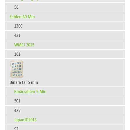
56
Zahlen 60 Min
1360
421
WMCJ 2015
161
Binära tal 5 min
Binärzahlen 5 Min
501
425
JapanJO2016
92