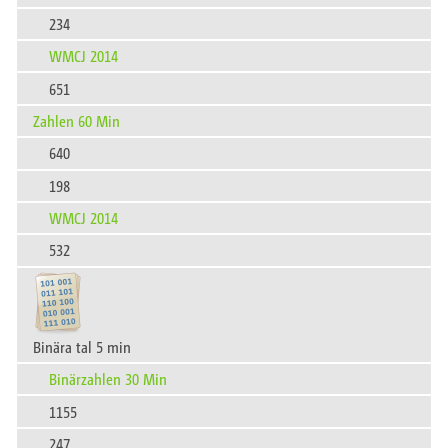
234
WMCJ 2014
651
Zahlen 60 Min
640
198
WMCJ 2014
532
Binära tal 5 min
Binärzahlen 30 Min
1155
247