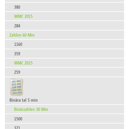
380
WMC 2015
284
Zahlen 60 Min
1160
359
WMC 2015
259
Binära tal 5 min
Binärzahlen 30 Min
1500
321