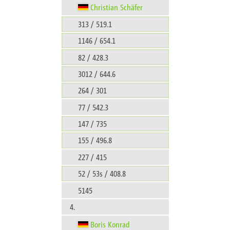
Christian Schäfer
313 / 519.1
1146 / 654.1
82 / 428.3
3012 / 644.6
264 / 301
77 / 542.3
147 / 735
155 / 496.8
227 / 415
52 / 53s / 408.8
5145
4.
Boris Konrad