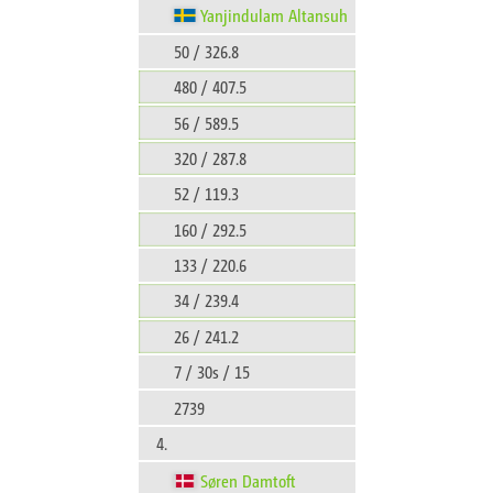
Yanjindulam Altansuh
50 / 326.8
480 / 407.5
56 / 589.5
320 / 287.8
52 / 119.3
160 / 292.5
133 / 220.6
34 / 239.4
26 / 241.2
7 / 30s / 15
2739
4.
Søren Damtoft