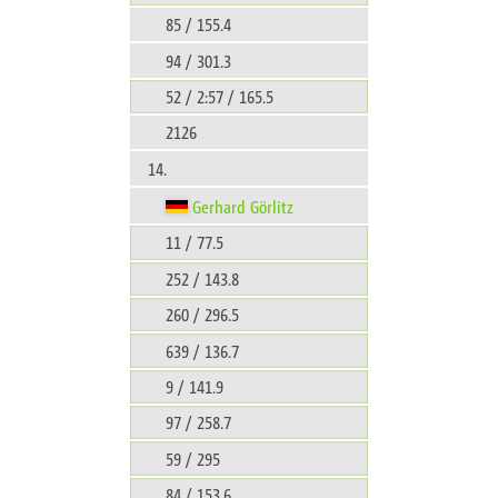
85 / 155.4
94 / 301.3
52 / 2:57 / 165.5
2126
14.
Gerhard Görlitz
11 / 77.5
252 / 143.8
260 / 296.5
639 / 136.7
9 / 141.9
97 / 258.7
59 / 295
84 / 153.6