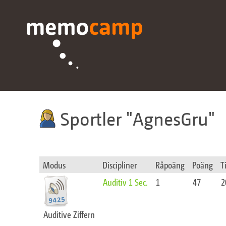
Sportler
AgnesGru
Modus
Discipliner
Råpoäng
Poäng
T
Auditiv 1 Sec.
1
47
2
Auditive Ziffern