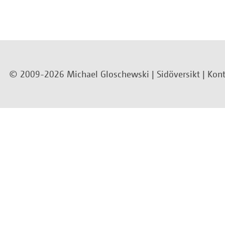
© 2009-2026 Michael Gloschewski |
Sidöversikt
|
Kont