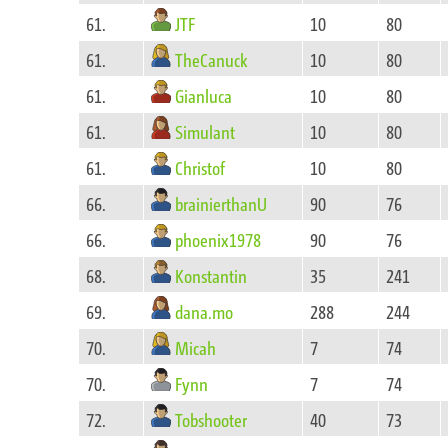
JTF
61.
10
80
TheCanuck
61.
10
80
Gianluca
61.
10
80
Simulant
61.
10
80
Christof
61.
10
80
brainierthanU
66.
90
76
phoenix1978
66.
90
76
Konstantin
68.
35
241
dana.mo
69.
288
244
Micah
70.
7
74
Fynn
70.
7
74
Tobshooter
72.
40
73