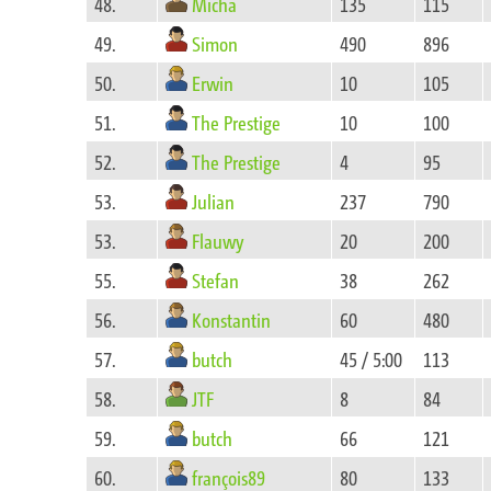
Micha
48.
135
115
Simon
49.
490
896
Erwin
50.
10
105
The Prestige
51.
10
100
The Prestige
52.
4
95
Julian
53.
237
790
Flauwy
53.
20
200
Stefan
55.
38
262
Konstantin
56.
60
480
butch
57.
45 / 5:00
113
JTF
58.
8
84
butch
59.
66
121
françois89
60.
80
133