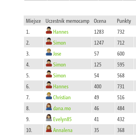
Miejsce
Uczestnik memocamp
Ocena
Punkty
Hannes
1.
1283
732
Simon
2.
1247
712
Jose
3.
57
600
Simon
4.
125
595
Simon
5.
54
568
Hannes
6.
400
731
Christian
7.
49
516
dana.mo
8.
46
484
Evelyn85
9.
41
432
Annalena
10.
35
368