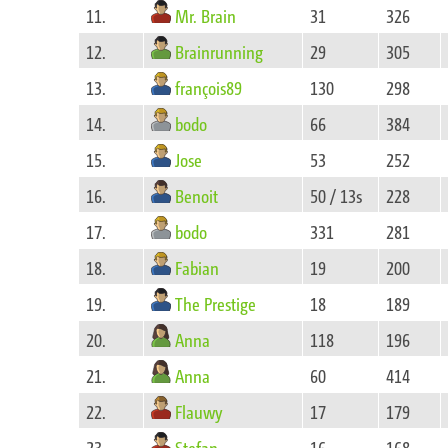
Mr. Brain
11.
31
326
Brainrunning
12.
29
305
françois89
13.
130
298
bodo
14.
66
384
Jose
15.
53
252
Benoit
16.
50 / 13s
228
bodo
17.
331
281
Fabian
18.
19
200
The Prestige
19.
18
189
Anna
20.
118
196
Anna
21.
60
414
Flauwy
22.
17
179
Stefan
23.
16
168