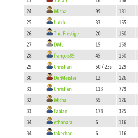
Micha
24.
99
181
butch
25.
33
165
The Prestige
26.
20
160
DML
27.
15
158
françois89
28.
45
150
Christian
29.
50 / 23s
129
DerMeister
30.
12
126
Christian
31.
113
779
Micha
32.
55
126
Fabian
33.
178
325
ethanara
34.
6
116
takechan
34.
6
116