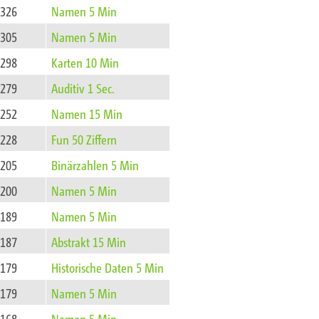
326
Namen 5 Min
305
Namen 5 Min
298
Karten 10 Min
279
Auditiv 1 Sec.
252
Namen 15 Min
228
Fun 50 Ziffern
205
Binärzahlen 5 Min
200
Namen 5 Min
189
Namen 5 Min
187
Abstrakt 15 Min
179
Historische Daten 5 Min
179
Namen 5 Min
168
Namen 5 Min