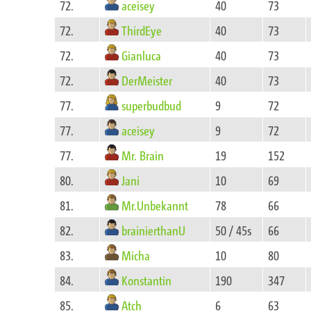
aceisey
72.
40
73
ThirdEye
72.
40
73
Gianluca
72.
40
73
DerMeister
72.
40
73
superbudbud
77.
9
72
aceisey
77.
9
72
Mr. Brain
77.
19
152
Jani
80.
10
69
Mr.Unbekannt
81.
78
66
brainierthanU
82.
50 / 45s
66
Micha
83.
10
80
Konstantin
84.
190
347
Atch
85.
6
63