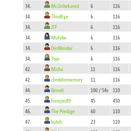
Mr.Unbekannt
34.
6
116
ThirdEye
34.
6
116
JTF
34.
6
116
Mufabo
34.
6
116
DerMeister
34.
6
116
Tojo
34.
6
116
Micha
42.
11
116
climbformemory
42.
11
116
Benoit
44.
100 / 54s
110
françois89
45.
45
450
The Prestige
46.
60
110
butch
47.
23
110