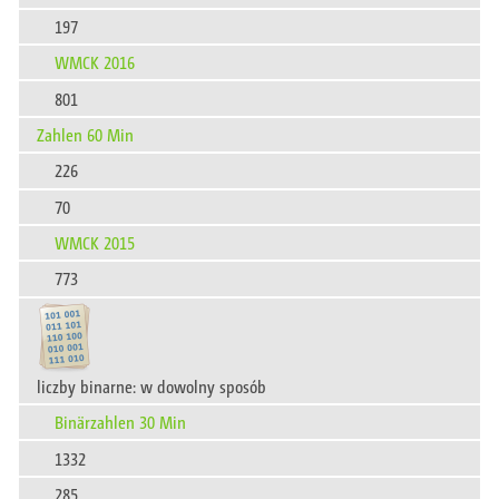
197
WMCK 2016
801
Zahlen 60 Min
226
70
WMCK 2015
773
liczby binarne: w dowolny sposób
Binärzahlen 30 Min
1332
285