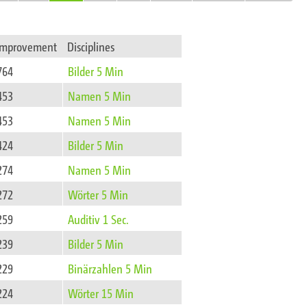
improvement
Disciplines
764
Bilder 5 Min
453
Namen 5 Min
453
Namen 5 Min
424
Bilder 5 Min
274
Namen 5 Min
272
Wörter 5 Min
259
Auditiv 1 Sec.
239
Bilder 5 Min
229
Binärzahlen 5 Min
224
Wörter 15 Min