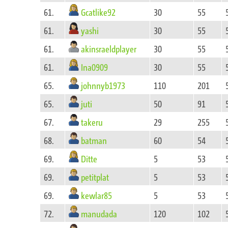
Gcatlike92
61.
30
55
yashi
61.
30
55
akinsraeldplayer
61.
30
55
Ina0909
61.
30
55
johnnyb1973
65.
110
201
juti
65.
50
91
takeru
67.
29
255
batman
68.
60
54
Ditte
69.
5
53
petitplat
69.
5
53
kewlar85
69.
5
53
manudada
72.
120
102