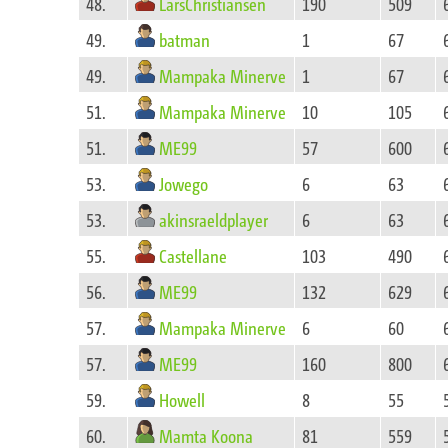
LarsChristiansen
48.
190
509
batman
49.
1
67
Mampaka Minerve
49.
1
67
Mampaka Minerve
51.
10
105
ME99
51.
57
600
Jowego
53.
6
63
akinsraeldplayer
53.
6
63
Castellane
55.
103
490
ME99
56.
132
629
Mampaka Minerve
57.
6
60
ME99
57.
160
800
Howell
59.
8
55
Mamta Koona
60.
81
559