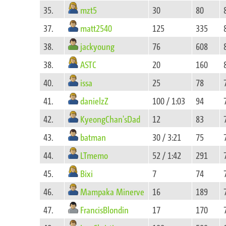
mzt5
35.
30
80
matt2540
37.
125
335
jackyoung
38.
76
608
ASTC
38.
20
160
issa
40.
25
78
danielzZ
41.
100 / 1:03
94
KyeongChan'sDad
42.
12
83
batman
43.
30 / 3:21
75
LTmemo
44.
52 / 1:42
291
Bixi
45.
7
74
Mampaka Minerve
46.
16
189
FrancisBlondin
47.
17
170