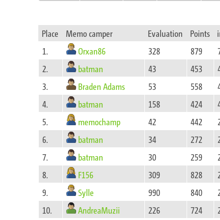
Place
Memo camper
Evaluation
Points
Orxan86
1.
328
879
batman
2.
43
453
Braden Adams
3.
53
558
batman
4.
158
424
memochamp
5.
42
442
batman
6.
34
272
batman
7.
30
259
F156
8.
309
828
Sylle
9.
990
840
AndreaMuzii
10.
226
724