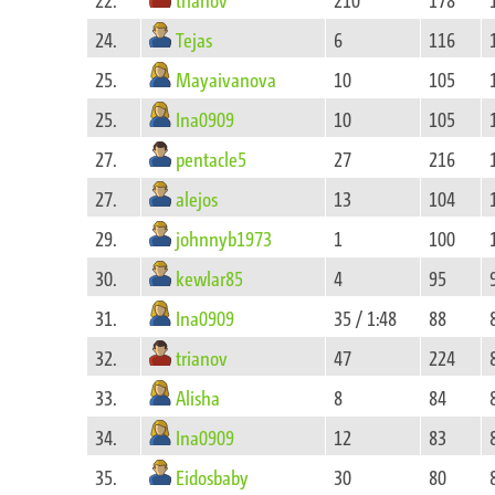
Tejas
24.
6
116
Mayaivanova
25.
10
105
Ina0909
25.
10
105
pentacle5
27.
27
216
alejos
27.
13
104
johnnyb1973
29.
1
100
kewlar85
30.
4
95
Ina0909
31.
35 / 1:48
88
trianov
32.
47
224
Alisha
33.
8
84
Ina0909
34.
12
83
Eidosbaby
35.
30
80