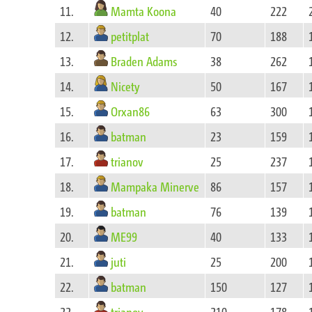
Mamta Koona
11.
40
222
petitplat
12.
70
188
Braden Adams
13.
38
262
Nicety
14.
50
167
Orxan86
15.
63
300
batman
16.
23
159
trianov
17.
25
237
Mampaka Minerve
18.
86
157
batman
19.
76
139
ME99
20.
40
133
juti
21.
25
200
batman
22.
150
127
trianov
22.
210
178