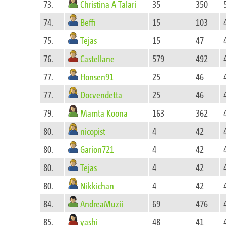
Christina A Talari
73.
35
350
Beffi
74.
15
103
Tejas
75.
15
47
Castellane
76.
579
492
Honsen91
77.
25
46
Docvendetta
77.
25
46
Mamta Koona
79.
163
362
nicopist
80.
4
42
Garion721
80.
4
42
Tejas
80.
4
42
Nikkichan
80.
4
42
AndreaMuzii
84.
69
476
yashi
85.
48
41