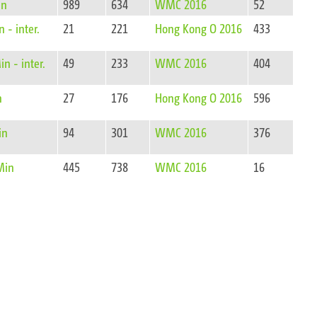
in
989
634
WMC 2016
52
- inter.
21
221
Hong Kong O 2016
433
n - inter.
49
233
WMC 2016
404
n
27
176
Hong Kong O 2016
596
in
94
301
WMC 2016
376
Min
445
738
WMC 2016
16