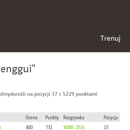
Trenuj
henggui
linydorośli na pozycji 37 z 5229 punktami
Ocena
Punkty
Rozgrywka
Pozycja
n
400
731
WMC 2016
15