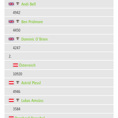
Andi Bell
4942
Ben Pridmore
4450
Dominic O´Brien
4247
2.
Österreich
10920
Astrid Plessl
4946
Lukas Amsüss
3584
Bernhard Roeschel