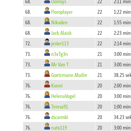
Domsys
68.
22
2:11 min
Floroplayer
68.
22
1:22 min
Nikoden
68.
22
1:55 min
Jack Alaick
68.
22
2:23 min
jester113
72.
22
2:14 min
n3xTg3n
73.
21
3:00 min
Mr Van T
73.
21
3:00 min
Goetzmann.Mailin
73.
21
38.25 s
Konni
76.
20
2:00 min
HelenaVogel
76.
20
3:00 min
Teresa91
76.
20
1:00 min
dscarmbi
76.
20
34.23 s
nato119
76.
20
3:00 min