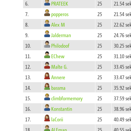
PRATEEK
6.
25
21.54 s
popperos
7.
25
21.54 s
Alex M
8.
25
22.62 s
Jalderman
9.
25
24.76 s
Philodoof
10.
25
30.25 s
EChew
11.
25
31.10 s
Malte G.
12.
25
33.45 s
Annere
13.
25
33.47 s
bassma
14.
25
35.92 s
climbformemory
15.
25
37.59 s
Konstantin
16.
25
38.96 s
laCorii
17.
25
40.49 s
ALEman
18.
25
40.55 s