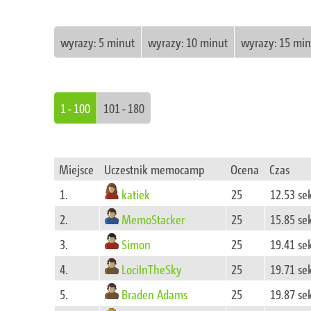
wyrazy: 5 minut
wyrazy: 10 minut
wyrazy: 15 min
1 - 100
101 - 180
Miejsce
Uczestnik memocamp
Ocena
Czas
katiek
1.
25
12.53 s
MemoStacker
2.
25
15.85 s
Simon
3.
25
19.41 s
LociInTheSky
4.
25
19.71 s
Braden Adams
5.
25
19.87 s