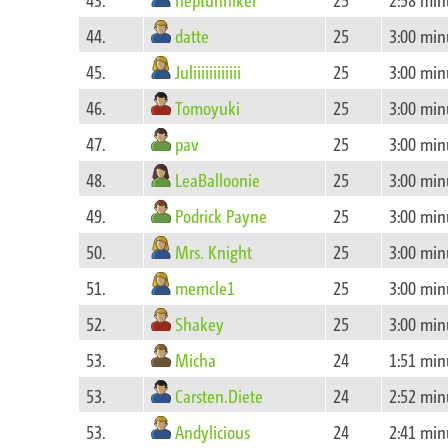
datte
44.
25
3:00 min
Juliiiiiiiiiiii
45.
25
3:00 min
Tomoyuki
46.
25
3:00 min
pav
47.
25
3:00 min
LeaBalloonie
48.
25
3:00 min
Podrick Payne
49.
25
3:00 min
Mrs. Knight
50.
25
3:00 min
memcle1
51.
25
3:00 min
Shakey
52.
25
3:00 min
Micha
53.
24
1:51 min
Carsten.Diete
53.
24
2:52 min
Andylicious
53.
24
2:41 min