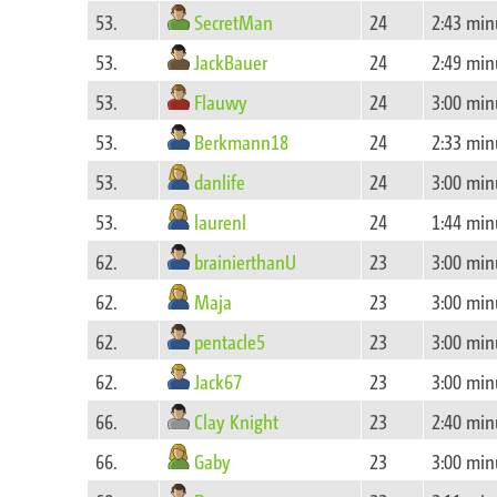
SecretMan
53.
24
2:43 min
JackBauer
53.
24
2:49 min
Flauwy
53.
24
3:00 min
Berkmann18
53.
24
2:33 min
danlife
53.
24
3:00 min
laurenl
53.
24
1:44 min
brainierthanU
62.
23
3:00 min
Maja
62.
23
3:00 min
pentacle5
62.
23
3:00 min
Jack67
62.
23
3:00 min
Clay Knight
66.
23
2:40 min
Gaby
66.
23
3:00 min