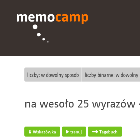
liczby: w dowolny sposób
liczby binarne: w dowolny
na wesoło 25 wyrazów 
Wskazówka
trenuj
Tagebuch