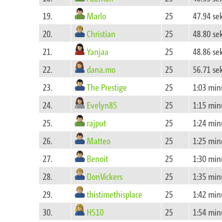
Marlo
19.
25
47.94 s
Christian
20.
25
48.80 s
Yanjaa
21.
25
48.86 s
dana.mo
22.
25
56.71 s
The Prestige
23.
25
1:03 min
Evelyn85
24.
25
1:15 min
rajput
25.
25
1:24 min
Matteo
26.
25
1:25 min
Benoit
27.
25
1:30 min
DonVickers
28.
25
1:35 min
thistimethisplace
29.
25
1:42 min
HS10
30.
25
1:54 min