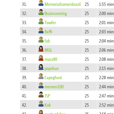
Memoriahomenbrasil
31.
25
1:55 min
Brainrunning
32.
25
2:00 min
Towfer
33.
25
2:01 min
Beffi
34.
25
2:03 min
fab
35.
25
2:04 min
MGL
36.
25
2:06 min
mara80
37.
25
2:08 min
popshuv
38.
25
2:15 min
Capeghost
39.
25
2:28 min
memen100
40.
25
2:44 min
JSP
41.
25
2:47 min
Kok
42.
25
2:52 min
neptunhiker
43.
25
2:58 min